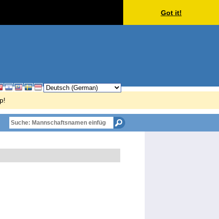
Got it!
p!