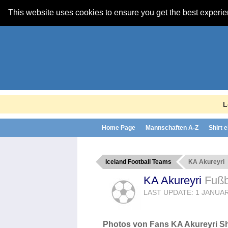
This website uses cookies to ensure you get the best experi
L
Home Page
Mannschaften A-Z
Shirt 
Iceland Football Teams
KA Akureyri
KA Akureyri
Fußb
LAST UPDATE: 1 JANUAR
Photos von Fans KA Akureyri Sh