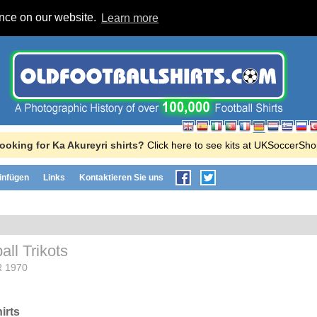
ence on our website.
Learn more
ooking for Ka Akureyri shirts?
Click here to see kits at UKSoccerSho
einfügen
Links
Kontaktieren Sie uns
all Trikots
 1970
irts