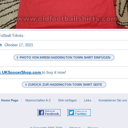
ßball-Trikots.
bh
Oktober 17, 2021
PHOTO VON IHREM HADDINGTON TOWN SHIRT EINFÜGEN
k UKSoccerShop.com
to buy it now!
ZURÜCK ZUR HADDINGTON TOWN SHIRT SEITE
Home Page
Mannschaften A-Z
Shirt einfügen
Links
Kontaktieren Sie uns