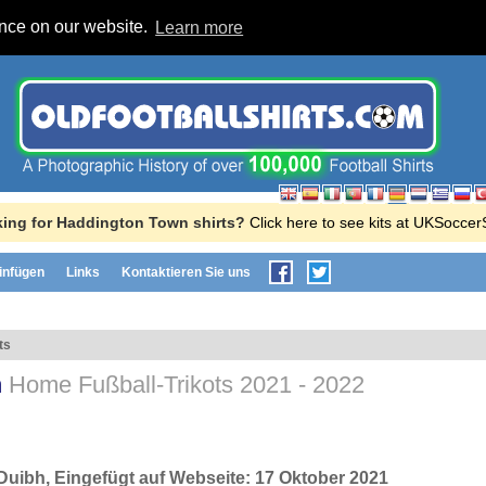
ence on our website.
Learn more
ing for Haddington Town shirts?
Click here to see kits at UKSocce
einfügen
Links
Kontaktieren Sie uns
ts
n
Home Fußball-Trikots
2021 - 2022
Duibh
, Eingefügt auf Webseite:
17 Oktober 2021