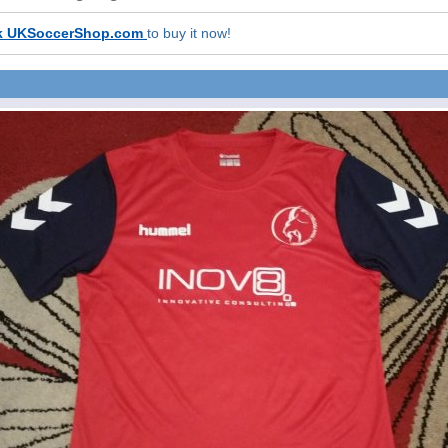
k UKSoccerShop.com
to buy it now!