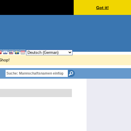
Got it!
rShop!