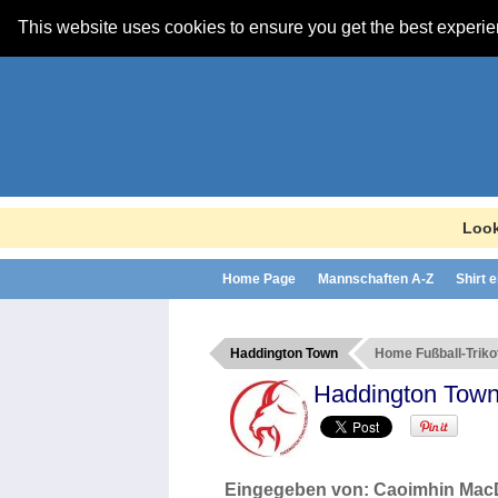
This website uses cookies to ensure you get the best experi
Look
Home Page
Mannschaften A-Z
Shirt 
Haddington Town
Home Fußball-Triko
Haddington Tow
Eingegeben von:
Caoimhin Mac